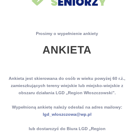
RODO
Przygotowanie LSR na lata 2021-2027
Realizacja LSR na lata 2021-2027
STANDARDY OCHRONY MAŁOLETNICH W LGD „REGION
Prosimy o wypełnienie ankiety
WŁOSZCZOWSKI”
ANKIETA
Ankieta jest skierowana do osób w wieku powyżej 60 r.ż.,
zamieszkujących tereny wiejskie lub miejsko-wiejskie z
obszaru działania LGD „Region Włoszczowski”.
Wypełnioną ankietę należy odesłać na adres mailowy:
lgd_wloszczowa@wp.pl
lub dostarczyć do Biura LGD „Region