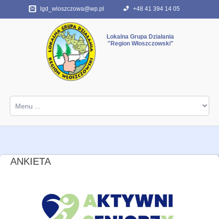
lgd_wloszczowa@wp.pl
+48 41 394 14 05
"Region Włoszczowski"
Start
ABC programu
FAQ
O nas
ANKIETA
Kontakt
Archiwum PROW 2007-2013
Dokumenty różne