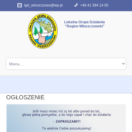
lgd_wloszczowa@wp.pl
+48 41 394 14 05
"Region Włoszczowski"
Start
ABC programu
FAQ
O nas
OGŁOSZENIE
Kontakt
Archiwum PROW 2007-2013
Dokumenty różne