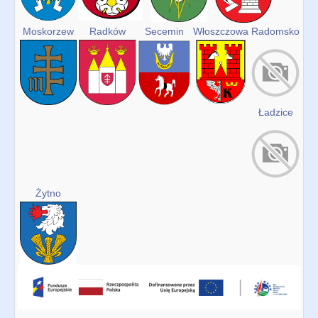
RODO
Przygotowanie LSR na lata 2021-2027
Moskorzew
Radków
Secemin
Włoszczowa
Radomsko
Realizacja LSR na lata 2021-2027
STANDARDY OCHRONY MAŁOLETNICH W LGD „REGION
WŁOSZCZOWSKI”
Ładzice
Żytno