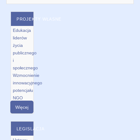
PROJEKTY WŁASNE
Edukacja
liderów
życia
publicznego
i
społecznego
Wzmocnienie
innowacyjnego
potencjału
NGO
Więcej
LEGISLACJA
Ustawy