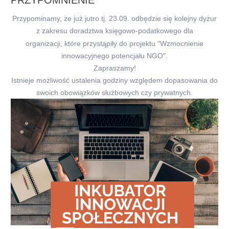
Przypominamy, że już jutro tj. 23.09. odbędzie się kolejny dyżur
z zakresu doradztwa księgowo-podatkowego dla
organizacji, które przystąpiły do projektu "Wzmocnienie
innowacyjnego potencjału NGO".
Zapraszamy!
Istnieje możliwość ustalenia godziny względem dopasowania do
swoich obowiązków służbowych czy prywatnych.