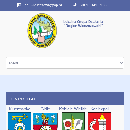
lgd_wloszczowa@wp.pl
+48 41 394 14 05
"Region Włoszczowski"
Start
ABC programu
FAQ
O nas
GMINY LGD
Kontakt
Kluczewsko
Gidle
Kobiele Wielkie
Koniecpol
Archiwum PROW 2007-2013
Dokumenty różne